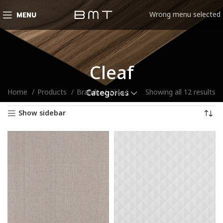
Wrong menu selected
MENU
Cleaf
Home
Products
Brands
Cleaf
Showing all 12 results
Categories
Show sidebar