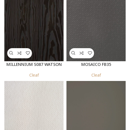
MILLENNIUM S087 WATSON
MOSAICO FB35
METALLIZZATO
Cleaf
Cleaf