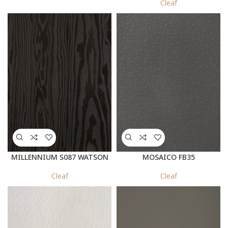
Cleaf
MILLENNIUM S087 WATSON
MOSAICO FB35
METALLIZZATO
Cleaf
Cleaf