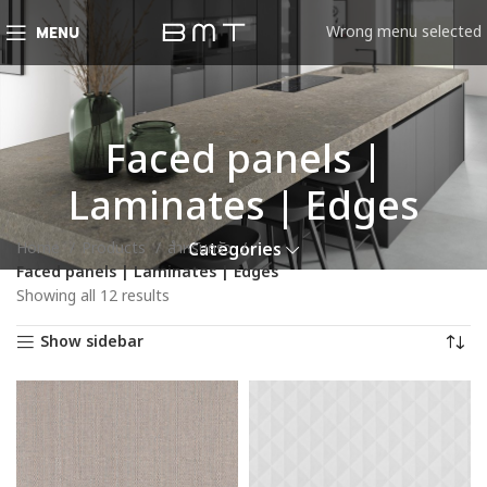
Wrong menu selected
MENU
Faced panels |
Laminates | Edges
Home
Products
สำหรับครัว
Categories
Faced panels | Laminates | Edges
Showing all 12 results
Show sidebar