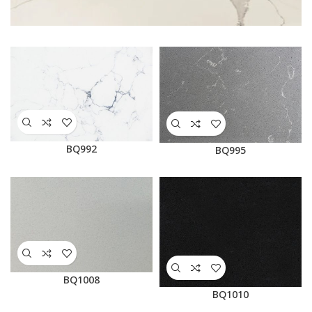
SEE
MORE
BQ992
BQ995
BQ1008
BQ1010