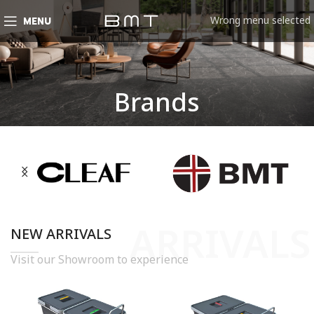
Wrong menu selected
MENU
Brands
ARRIVALS
NEW ARRIVALS
Visit our Showroom to experience