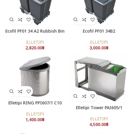
Ecofil PF01 34 A2 Rubbish Bin
Ecofil PF01 34B2
ELLETIPI
ELLETIPI
2,820.00
฿
3,000.00
฿
Elletipi RING PPI607/1 C10
Elletipi Tower PAI605/1
ELLETIPI
ELLETIPI
1,400.00
฿
4,500.00
฿