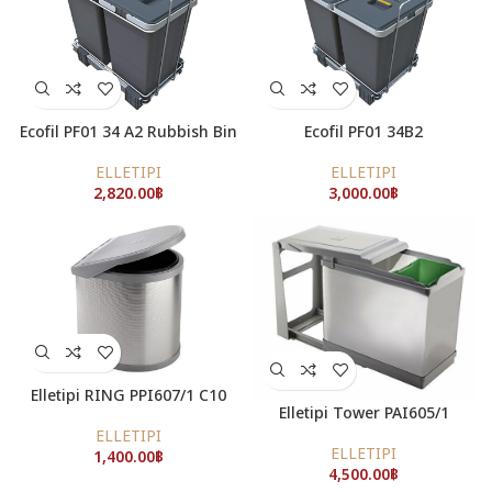
Ecofil PF01 34 A2 Rubbish Bin
Ecofil PF01 34B2
ELLETIPI
ELLETIPI
2,820.00
฿
3,000.00
฿
Elletipi RING PPI607/1 C10
Elletipi Tower PAI605/1
ELLETIPI
ELLETIPI
1,400.00
฿
4,500.00
฿