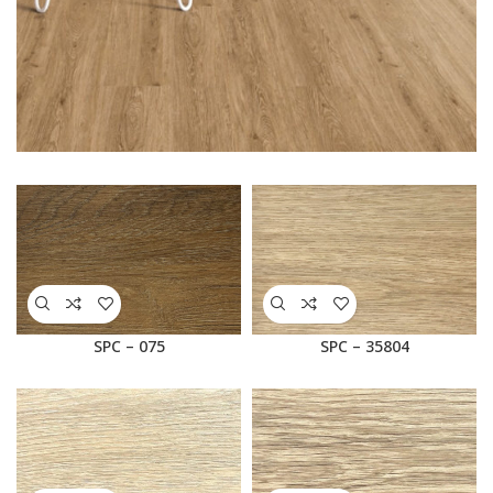
SEE
MORE
SPC – 075
SPC – 35804