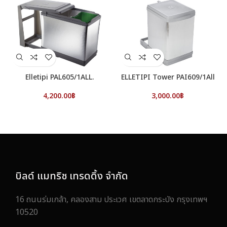
Elletipi PAL605/1ALL.
ELLETIPI Tower PAI609/1All
4,200.00
฿
3,000.00
฿
บิลด์ แมทริช เทรดดิ้ง จำกัด
16 ถนนร่มเกล้า, คลองสาม ประเวศ เขตลาดกระบัง กรุงเทพฯ
10520