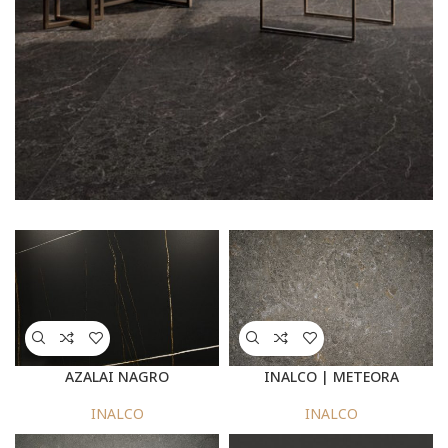
SEE
MORE
AZALAI NAGRO
INALCO | METEORA
INALCO
INALCO