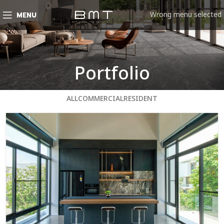
Wrong menu selected
MENU
Portfolio
ALL
COMMERCIAL
RESIDENT