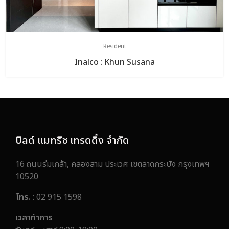
Resident
Inalco : Khun Susana
บิลด์ แมทริช เทรดดิ้ง จำกัด
16 ถนนร่มเกล้า, คลองสาม ประเวศ เขตลาดกระบัง กรุงเทพฯ
10520
โทร.
: 02 915 1598
เวลาทำการ