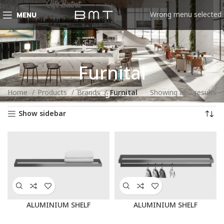
Wrong menu selected
MENU
Furnital
Home
Products
Brands
Furnital
Showing all 2 results
Categories
Show sidebar
ALUMINIUM SHELF
ALUMINIUM SHELF